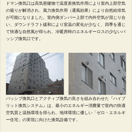
ドマン換気口は高気密建物で温度差換気作用により室内上部空気
の籠りが解消され、風力換気作用（通風効果）により自然給排気
が可能になりました。室内側ダンパー上部で内外空気が混じり合
い、ダウンドラフト緩和により室温の変化が少なく、四季を通じ
て快適な自然風が得られ、冷暖房時のエネルギーロスの少ないパ
ッシブ換気口です。
パッシブ換気口とアクティブ換気の良さを組み合わせた『ハイブ
リット換気システム』は、最小のエネルギー消費量で室内の快適
空気質と温熱環境を得られ、地球環境に優しい「ゼロ・エネルギ
ー住宅」の実現に向けた換気設備です。