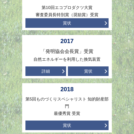
第10回エコプロダクツ大賞
審査委員長特別賞（奨励賞）受賞
賞状
2017
「発明協会会長賞」受賞
自然エネルギーを利用した換気装置
詳細
賞状
2018
第5回ものづくりスペシャリスト 知的財産部
門
最優秀賞 受賞
賞状