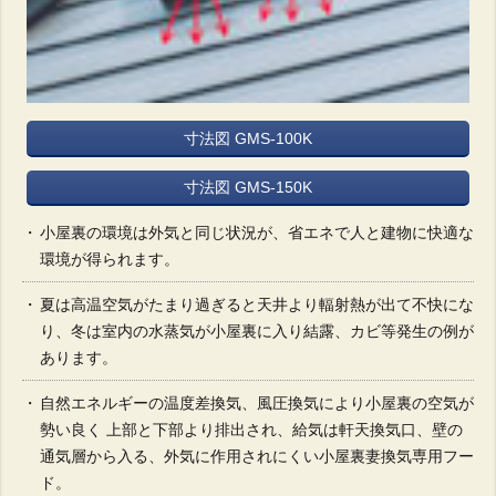
寸法図 GMS-100K
寸法図 GMS-150K
小屋裏の環境は外気と同じ状況が、省エネで人と建物に快適な
環境が得られます。
夏は高温空気がたまり過ぎると天井より輻射熱が出て不快にな
り、冬は室内の水蒸気が小屋裏に入り結露、カビ等発生の例が
あります。
自然エネルギーの温度差換気、風圧換気により小屋裏の空気が
勢い良く 上部と下部より排出され、給気は軒天換気口、壁の
通気層から入る、外気に作用されにくい小屋裏妻換気専用フー
ド。