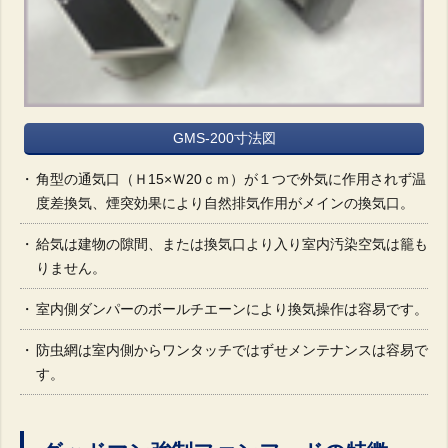
GMS-200寸法図
角型の通気口（Ｈ15×Ｗ20ｃｍ）が１つで外気に作用されず温
度差換気、煙突効果により自然排気作用がメインの換気口。
給気は建物の隙間、または換気口より入り室内汚染空気は籠も
りません。
室内側ダンパーのボールチエーンにより換気操作は容易です。
防虫網は室内側からワンタッチではずせメンテナンスは容易で
す。